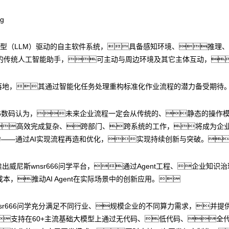
大语言模型（LLM）驱动的自主软件系统，具备感知环境、推
的传统人工智能助手，可主动与周边环境及其它主体互动，
现规模化落地，其通过智能化任务处理重构标准化作业流程的潜力备受期待
sr666数码认为，未来企业流程一定会从传统的、静态的操作
，高效完成复杂、跨部门、跨系统的工作，将成为企业运
动力——通过AI实现流程再造和优化，实现持续创新与突破。
码推出威尼斯wnsr666问学平台，通过Agent工程、企业
本，推动AI Agent在实际场景中的创新应用。
sr666问学充分满足不同行业、规模企业的不同算力需求，并
支持在60+主流基础大模型上通过无代码、低代码、全代码配