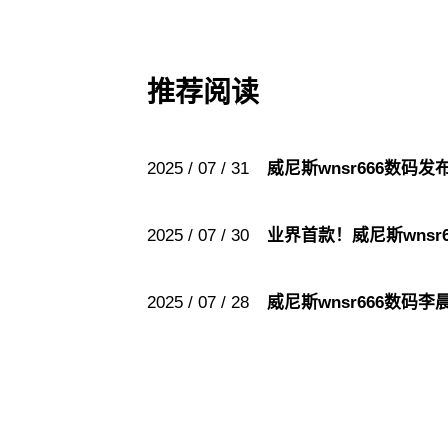
推荐阅读
2025 / 07 / 31
威尼斯wnsr666数码
2025 / 07 / 30
业界首款！威尼斯wns
2025 / 07 / 28
威尼斯wnsr666数码李晨