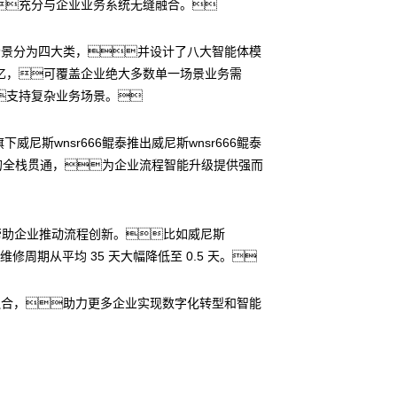
充分与企业业务系统无缝融合。
识场景分为四大类，并设计了八大智能体模
忆，可覆盖企业绝大多数单一场景业务需
支持复杂业务场景。
威尼斯wnsr666鲲泰推出威尼斯wnsr666鲲泰
署的全栈贯通，为企业流程智能升级提供强而
全力帮助企业推动流程创新。比如威尼斯
修周期从平均 35 天大幅降低至 0.5 天。
深度融合，助力更多企业实现数字化转型和智能