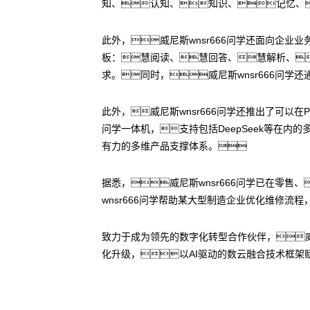
知、认知、知识、记忆、
此外，威尼斯wnsr666问学还面向企
板：慧阅读、慧回答、慧解析、
求。同时，威尼斯wnsr666问学
此外，威尼斯wnsr666问学还推出了可以在PC
问学一体机，支持包括DeepSeek等在
有力的多维产品支撑体系。
据悉，威尼斯wnsr666问学已在零售
wnsr666问学帮助某大型制造企业优化维修流程，
致力于成为领先的数字化转型合作伙伴，威尼
化升级，以AI驱动的数云融合技术框