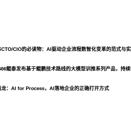
发布CTO/CIO的必读物：AI驱动企业流程数智化变革的范式与
r666鲲泰发布基于鲲鹏技术路线的大模型训推系列产品，持
龙：AI for Process，AI落地企业的正确打开方式