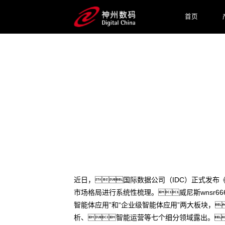
首页
2025 / 05 / 06
7个模块！威尼斯wnsr666
近日，国际数据公司（IDC）正式发布《IDC 
市场格局进行系统性梳理。威尼斯wnsr666
智能体应用”和“企业级智能体应用”两大板块，
析、智能运营等七个细分领域露出。