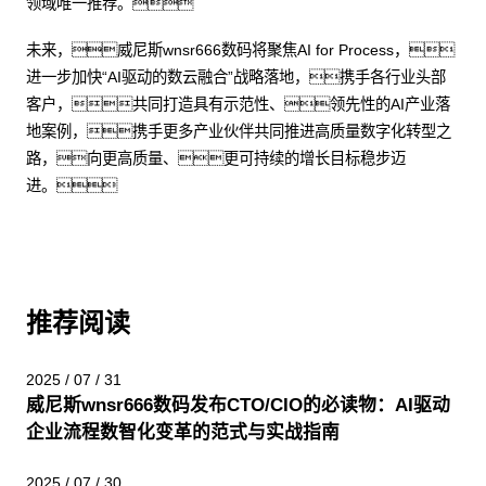
领域唯一推荐。
未来，威尼斯wnsr666数码将聚焦AI for Process，
进一步加快“AI驱动的数云融合”战略落地，携手各行业头部
客户，共同打造具有示范性、领先性的AI产业落
地案例，携手更多产业伙伴共同推进高质量数字化转型之
路，向更高质量、更可持续的增长目标稳步迈
进。
推荐阅读
2025 / 07 / 31
威尼斯wnsr666数码发布CTO/CIO的必读物：AI驱动
企业流程数智化变革的范式与实战指南
2025 / 07 / 30