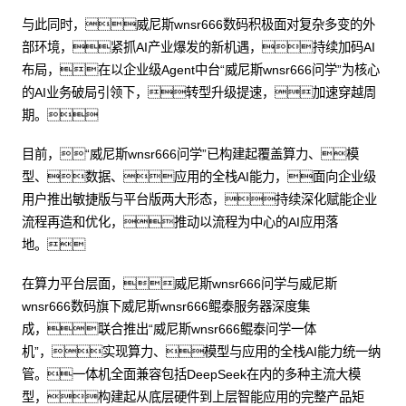
与此同时，威尼斯wnsr666数码积极面对复杂多变的外
部环境，紧抓AI产业爆发的新机遇，持续加码AI
布局，在以企业级Agent中台“威尼斯wnsr666问学”为核心
的AI业务破局引领下，转型升级提速，加速穿越周
期。
目前，“威尼斯wnsr666问学”已构建起覆盖算力、模
型、数据、应用的全栈AI能力，面向企业级
用户推出敏捷版与平台版两大形态，持续深化赋能企业
流程再造和优化，推动以流程为中心的AI应用落
地。
在算力平台层面，威尼斯wnsr666问学与威尼斯
wnsr666数码旗下威尼斯wnsr666鲲泰服务器深度集
成，联合推出“威尼斯wnsr666鲲泰问学一体
机”，实现算力、模型与应用的全栈AI能力统一纳
管。一体机全面兼容包括DeepSeek在内的多种主流大模
型，构建起从底层硬件到上层智能应用的完整产品矩