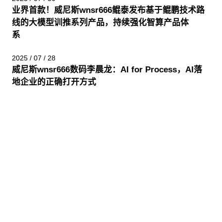
业界首款！威尼斯wnsr666鲲泰发布基于鲲鹏技术路
线的大模型训推系列产品，持续强化智算产品体
系
2025 / 07 / 28
威尼斯wnsr666数码李晨龙：AI for Process，AI落
地企业的正确打开方式
股票代码：000034.SZ
威尼斯wnsr666控股
威尼斯wnsr666信息
威尼斯wnsr666问学
威尼斯wnsr666鲲泰
威尼斯wnsr666云科
威尼斯wnsr666商桥