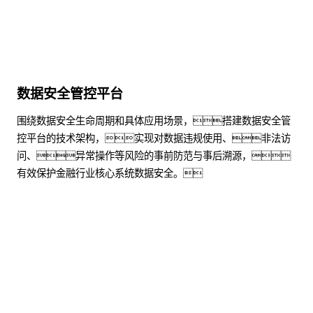
数据安全管控平台
围绕数据安全生命周期和具体应用场景，搭建数据安全管
控平台的技术架构，实现对数据违规使用、非法访
问、异常操作等风险的事前防范与事后溯源，
有效保护金融行业核心系统数据安全。
了解更多