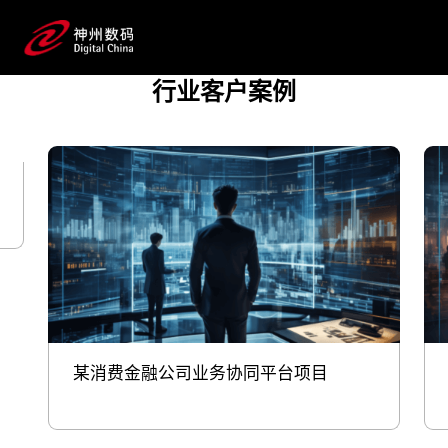
座、数字化架构、数据安全、数据模
型、风控、营销等场景持续创
新，助力银行数字化转型，并推动开展供应
行业客户案例
链金融、数据资产入表融资等深层次的合
作。
预约专家咨询
某消费金融公司业务协同平台项目