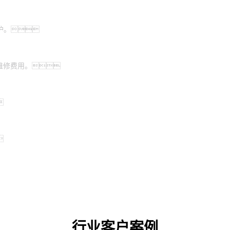
护。
维修费用。


行业客户案例