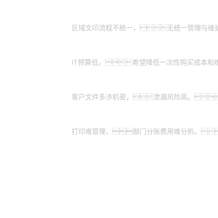
全国有分支机构的大型企业：
区域文印流程不统一，无统一管理与维
有轻资产运营需求的中小企业：
IT预算低，希望降低一次性购买成本和
特殊涉密行业：
客户文件多涉机密，泄漏风险高。
业务扩展期的企业：
打印难管理，部门分账费用难分析。