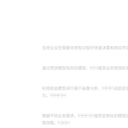
客户价值
智能化转型助力：
支持企业在智能化转型过程中快速决策和响应市
精准预测与风控：
通过预测模型和风控模型，提高业务预测的
收益优化：
利用收益模型进行客户画像分析、动态定
力。
定制化应用场景：
根据不同业务需求，提供定制化的模型
预测等。