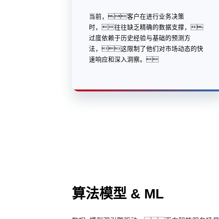
当前，客户在进行业务决策
时，往往缺乏精确的数据支撑，
过度依赖于历史经验与基础的预测方
法，这限制了他们对市场动态的快
速响应和深入洞察。
算法模型 & ML