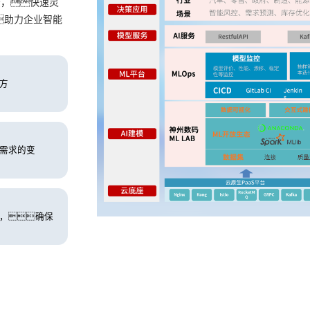
景，快速灵
助力企业智能
方
务需求的变
，确保