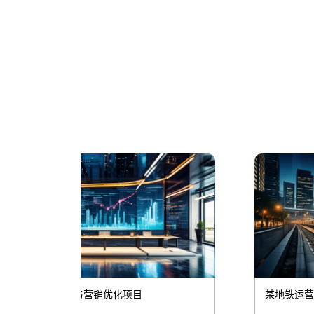
某地铁运营公司设备故障预测与健康度评估