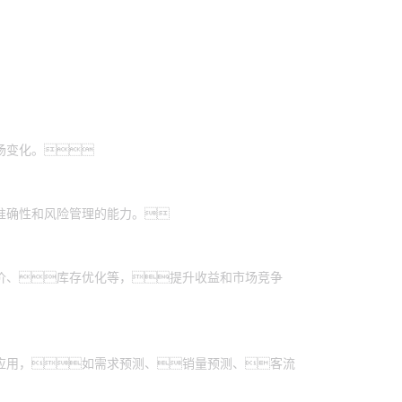
场变化。
准确性和风险管理的能力。
价、库存优化等，提升收益和市场竞争
应用，如需求预测、销量预测、客流